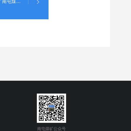
“创新链”紧锁“生产线” 南屯煤矿劳模创新工作室聚智发力
南屯煤矿公众号