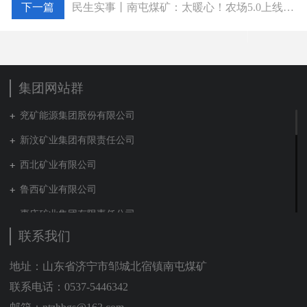
民生实事丨南屯煤矿：太暖心！农场5.0上线 自种食材直达职工餐桌
集团网站群
兖矿能源集团股份有限公司
新汶矿业集团有限责任公司
西北矿业有限公司
鲁西矿业有限公司
枣庄矿业集团有限责任公司
联系我们
兖矿新疆能化有限公司
山东泰山地勘集团
地址：山东省济宁市邹城北宿镇南屯煤矿
联系电话：0537-5446342
新能源集团有限公司